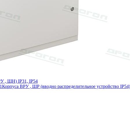
У , ЩН) IP31, IP54
1
Корпуса ВРУ , ШР (вводно распределительное устройство IP54