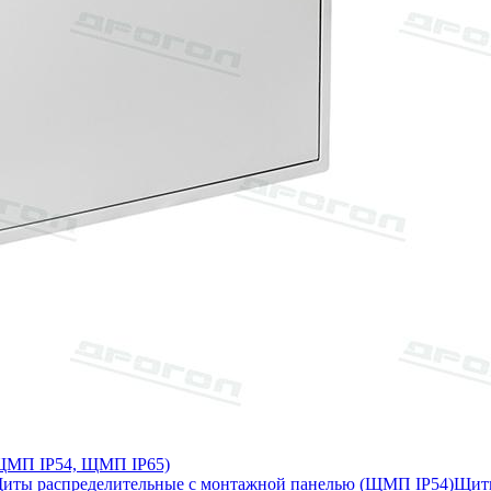
 ЩМП IP54, ЩМП IP65)
иты распределительные с монтажной панелью (ЩМП IP54)
Щиты