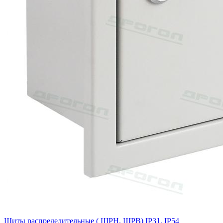
Щиты распределительные ( ЩРН, ЩРВ) IP31, IP54