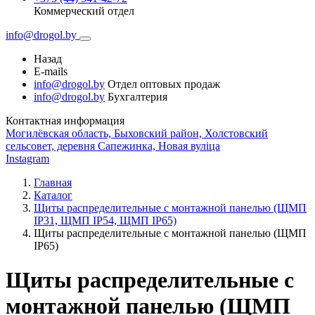
Коммерческий отдел
info@drogol.by
Назад
E-mails
info@drogol.by
Отдел оптовых продаж
info@drogol.by
Бухгалтерия
Контактная информация
Могилёвская область, Быховский район, Холстовский
сельсовет, деревня Сапежинка, Новая вуліца
Instagram
Главная
Каталог
Щиты распределительные с монтажной панелью (ЩМП
IP31, ЩМП IP54, ЩМП IP65)
Щиты распределительные с монтажной панелью (ЩМП
IP65)
Щиты распределительные с
монтажной панелью (ЩМП