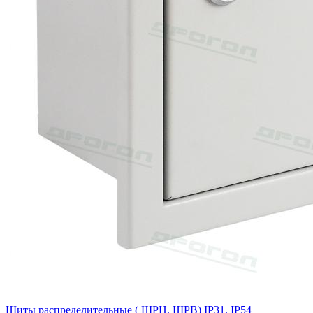
Щиты распределительные ( ЩРН, ЩРВ) IP31, IP54