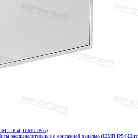
 ЩМП IP54, ЩМП IP65)
иты распределительные с монтажной панелью (ЩМП IP54)
Щиты