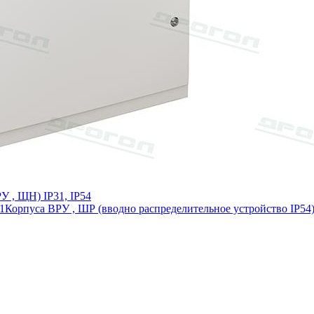
У , ЩН) IP31, IP54
1
Корпуса ВРУ , ШР (вводно распределительное устройство IP54