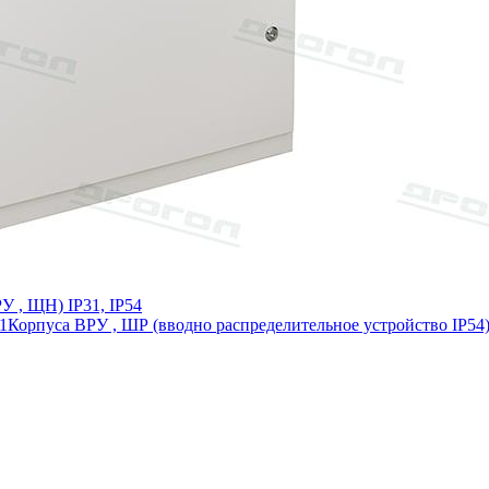
У , ЩН) IP31, IP54
1
Корпуса ВРУ , ШР (вводно распределительное устройство IP54