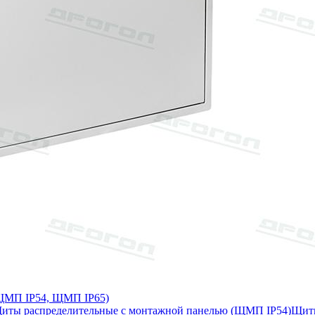
 ЩМП IP54, ЩМП IP65)
иты распределительные с монтажной панелью (ЩМП IP54)
Щиты