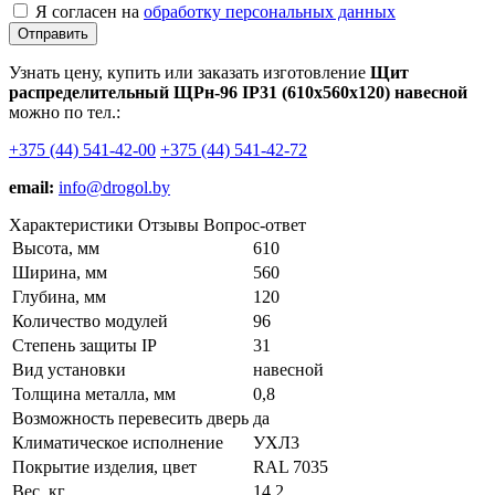
Я согласен на
обработку персональных данных
Отправить
Узнать цену, купить или заказать изготовление
Щит
распределительный ЩРн-96 IP31 (610х560х120) навесной
можно по тел.:
+375 (44) 541-42-00
+375 (44) 541-42-72
email:
info@drogol.by
Характеристики
Отзывы
Вопрос-ответ
Высота, мм
610
Ширина, мм
560
Глубина, мм
120
Количество модулей
96
Степень защиты IP
31
Вид установки
навесной
Толщина металла, мм
0,8
Возможность перевесить дверь
да
Климатическое исполнение
УХЛ3
Покрытие изделия, цвет
RAL 7035
Вес, кг
14,2