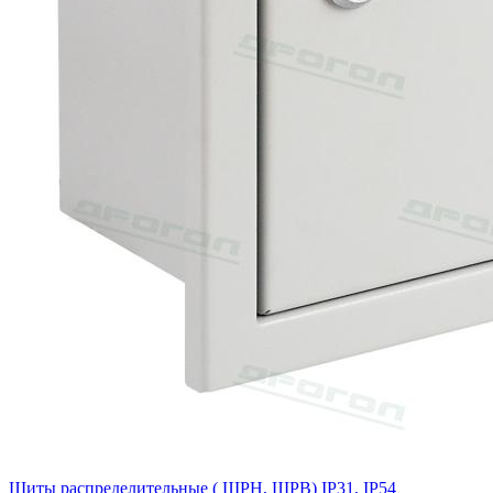
Щиты распределительные ( ЩРН, ЩРВ) IP31, IP54