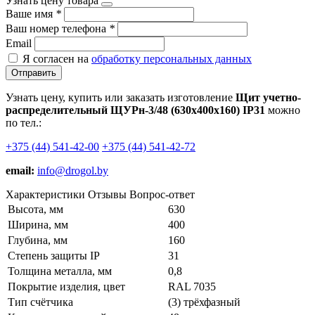
Узнать цену товара
Ваше имя
*
Ваш номер телефона
*
Email
Я согласен на
обработку персональных данных
Отправить
Узнать цену, купить или заказать изготовление
Щит учетно-
распределительный ЩУРн-3/48 (630х400х160) IP31
можно
по тел.:
+375 (44) 541-42-00
+375 (44) 541-42-72
email:
info@drogol.by
Характеристики
Отзывы
Вопрос-ответ
Высота, мм
630
Ширина, мм
400
Глубина, мм
160
Степень защиты IP
31
Толщина металла, мм
0,8
Покрытие изделия, цвет
RAL 7035
Тип счётчика
(3) трёхфазный