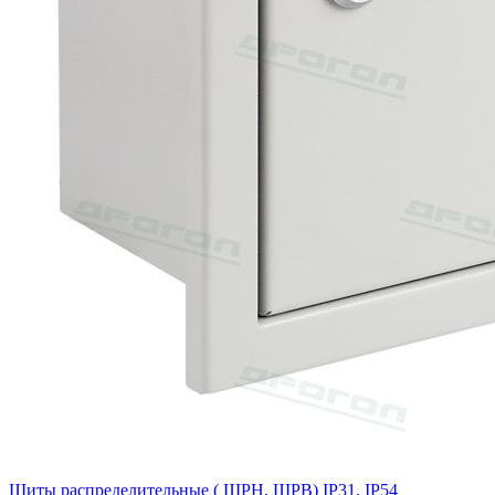
Щиты распределительные ( ЩРН, ЩРВ) IP31, IP54